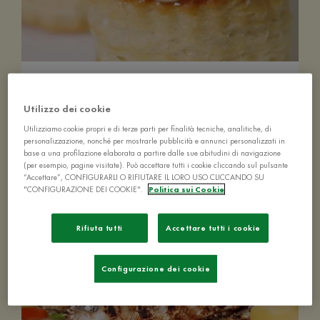
Voulevant di verdure e formaggio
Utilizzo dei cookie
Utilizziamo cookie propri e di terze parti per finalità tecniche, analitiche, di
personalizzazione, nonché per mostrarle pubblicità e annunci personalizzati in
base a una profilazione elaborata a partire dalle sue abitudini di navigazione
(per esempio, pagine visitate). Può accettare tutti i cookie cliccando sul pulsante
“Accettare”, CONFIGURARLI O RIFIUTARE IL LORO USO CLICCANDO SU
< 10 MIN
FACILE
4 PERSONE
"CONFIGURAZIONE DEI COOKIE".
Politica sui Cookie
Rifiuta tutti
Accettare tutti i cookie
Configurazione dei cookie