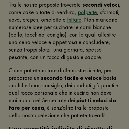
Tra le nostre proposte troverete
secondi veloci
,
come cake o torte di verdura,
polpette
, sformati,
uova, crêpes, omelette e
frittate
. Non mancano
numerose idee per cucinare le carni bianche
(pollo, tacchino, coniglio), con le quali allestire
una cena veloce e appetitosa e concludere,
senza troppi sforzi, una giornata, spesso
pesante, con un tocco di gusto e sapore.
Come potrete notare dalle nostre ricette, per
preparare un
secondo facile e veloce
basta
qualche buon consiglio, dei prodotti già pronti e
quel tocco personale che in cucina non deve
mai mancare! Se cercate dei
piatti veloci da
fare per cena
, è senz’altro tra le proposte
della nostra selezione che potrete trovarli!
Una quantità infinita di ricette di