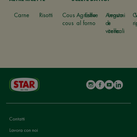
Carne
Risotti
Cous
Agnello
Estive
Arrosto
Legumi
C
cous
al forno
di
e
ri
vitello
cereali
Contatti
Lavora con noi