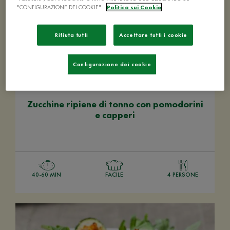
"CONFIGURAZIONE DEI COOKIE".
Politica sui Cookie
Rifiuta tutti
Accettare tutti i cookie
Configurazione dei cookie
Zucchine ripiene di tonno con pomodorini
e capperi
40-60 MIN
FACILE
4 PERSONE