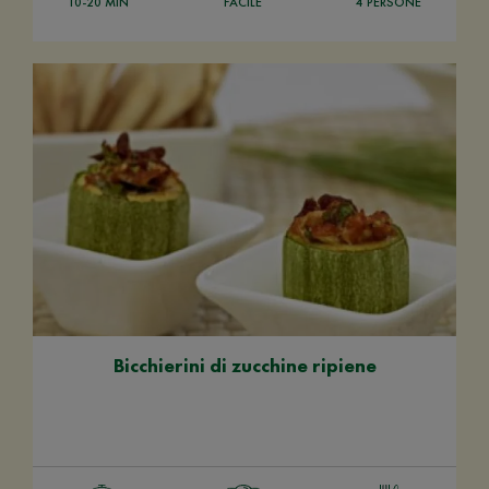
10-20 MIN
FACILE
4 PERSONE
Bicchierini di zucchine ripiene