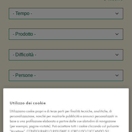
Utilizzo dei cookie
Utilizziamo cookie propri e di terze parti per finalità tecniche, analitiche, di
personalizzazione, nonché per mostrarle pubblicità e annunci personalizzati in
base a una profilazione elaborata a partire dalle sue abitudini di navigazione
(per esempio, pagine visitate). Può accettare tutti i cookie cliccando sul pulsante
“Accettare”, CONFIGURARLI O RIFIUTARE IL LORO USO CLICCANDO SU