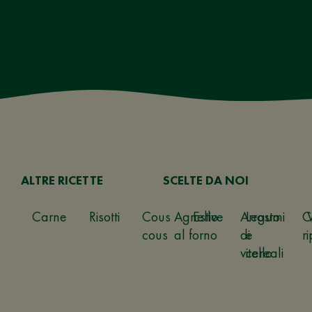
ALTRE RICETTE
SCELTE DA NOI
Carne
Risotti
Cous
Agnello
Estive
Arrosto
Legumi
C
cous
al forno
di
e
ri
vitello
cereali