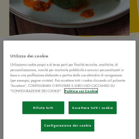
Utilizzo dei cookie
Utilizziamo cookie propri e di terze parti per finalità tecniche, analitiche, di
personalizzazione, nonché per mostrarle pubblicità e annunci personalizzati in
base a una profilazione elaborata a partire dalle sue abitudini di navigazione
Ingredienti
(per esempio, pagine visitate). Può accettare tutti i cookie cliccando sul pulsante
“Accettare”, CONFIGURARLI O RIFIUTARE IL LORO USO CLICCANDO SU
"CONFIGURAZIONE DEI COOKIE".
Politica sui Cookie
Rifiuta tutti
Accettare tutti i cookie
4 cucchiai di Il Mio Gran Ragù Extra Gusto
Configurazione dei cookie