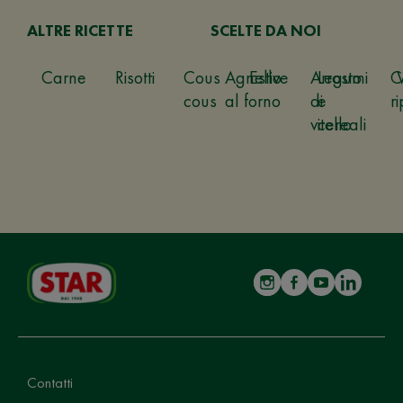
ALTRE RICETTE
SCELTE DA NOI
Carne
Risotti
Cous
Agnello
Estive
Arrosto
Legumi
C
cous
al forno
di
e
ri
vitello
cereali
Contatti