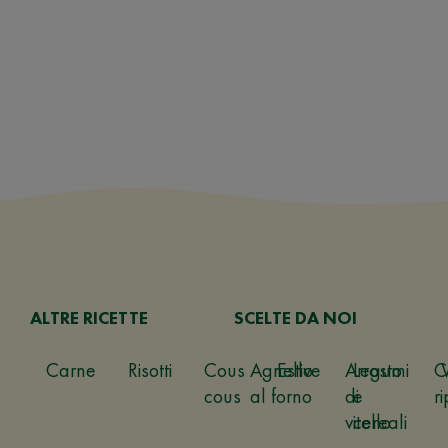
ALTRE RICETTE
SCELTE DA NOI
Carne
Risotti
Cous
Agnello
Estive
Arrosto
Legumi
C
cous
al forno
di
e
ri
vitello
cereali