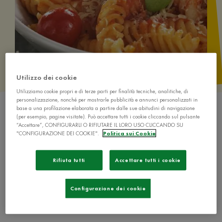
Utilizzo dei cookie
Utilizziamo cookie propri e di terze parti per finalità tecniche, analitiche, di
personalizzazione, nonché per mostrarle pubblicità e annunci personalizzati in
base a una profilazione elaborata a partire dalle sue abitudini di navigazione
(per esempio, pagine visitate). Può accettare tutti i cookie cliccando sul pulsante
“Accettare”, CONFIGURARLI O RIFIUTARE IL LORO USO CLICCANDO SU
"CONFIGURAZIONE DEI COOKIE".
Politica sui Cookie
Ingredienti
Rifiuta tutti
Accettare tutti i cookie
400 g di fusilli
Configurazione dei cookie
150 g di pomodorini ciliegia