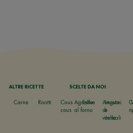
ALTRE RICETTE
SCELTE DA NOI
Carne
Risotti
Cous
Agnello
Estive
Arrosto
Legumi
C
cous
al forno
di
e
ri
vitello
cereali