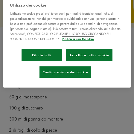
Utilizzo dei cookie
Utilizziamo cookie propri e di terze parti per finalità tecniche, analitiche, di
personalizzazione, nonché per mostrarle pubblicità e annunci personalizzati in
base a una profilazione elaborata a partire dalle sue abitudini di navigazione
(per esempio, pagine visitate). Può accettare tutti i cookie cliccando sul pulsante
“Accettare”, CONFIGURARLI O RIFIUTARE IL LORO USO CLICCANDO SU
"CONFIGURAZIONE DEI COOKIE".
Politica sui Cookie
Rifiuta tutti
Accettare tutti i cookie
Ingredienti
Configurazione dei cookie
250 g di ricotta
50 g di mascarpone
100 g di zucchero
300 ml di panna da montare
2 di fogli di colla di pesce