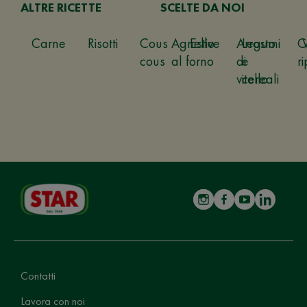
ALTRE RICETTE
SCELTE DA NOI
Carne
Risotti
Cous
Agnello
Estive
Arrosto
Legumi
C
cous
al forno
di
e
ri
vitello
cereali
Contatti
Lavora con noi