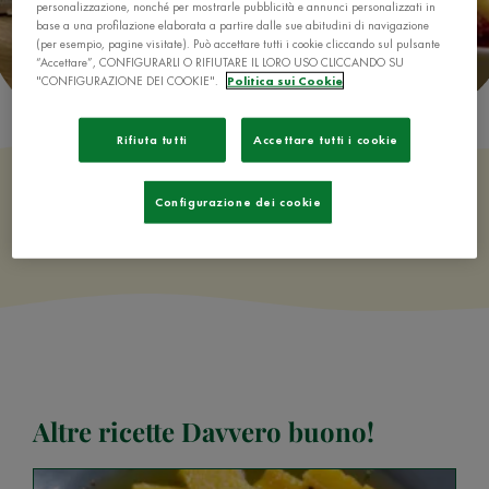
personalizzazione, nonché per mostrarle pubblicità e annunci personalizzati in
base a una profilazione elaborata a partire dalle sue abitudini di navigazione
(per esempio, pagine visitate). Può accettare tutti i cookie cliccando sul pulsante
“Accettare”, CONFIGURARLI O RIFIUTARE IL LORO USO CLICCANDO SU
"CONFIGURAZIONE DEI COOKIE".
Politica sui Cookie
Rifiuta tutti
Accettare tutti i cookie
Configurazione dei cookie
128 Ricette
Altre ricette Davvero buono!