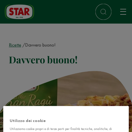
Ricette
Davvero buono!
Davvero buono!
Utilizzo dei cookie
Utilizziamo cookie propri e di terze parti per finalità tecniche, analitiche, di