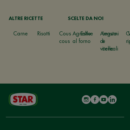
ALTRE RICETTE
SCELTE DA NOI
Carne
Risotti
Cous
Agnello
Estive
Arrosto
Legumi
C
cous
al forno
di
e
ri
vitello
cereali