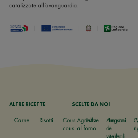
catalizzate all’avanguardia.
ALTRE RICETTE
SCELTE DA NOI
Carne
Risotti
Cous
Agnello
Estive
Arrosto
Legumi
C
cous
al forno
di
e
ri
vitello
cereali