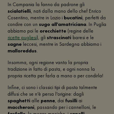
In Campania la fanno da padrone gli
scialatielli
, nati dalla mano dello chef Enrico
Cosentino, mentre in Lazio i
bucatini
, perfetti da
condire con un
sugo all'amatriciana
. In Puglia
abbiamo poi le
orecchiette
(regine delle
ricette pugliesi
), gli
strascinati
baresi e le
sagne
leccesi, mentre in Sardegna abbiamo i
malloreddus
.
Insomma, ogni regione vanta la propria
tradizione in fatto di pasta, e ogni nonna la
propria ricetta per farla a mano o per condirla!
Infine, ci sono i classici tipi di pasta talmente
diffusi che se n'è persa l'origine: dagli
spaghetti
alle
penne
, dai
fusilli
ai
maccheroni
, passando per i cannelloni, le
farfalle
, le mezze maniche, i
capelli