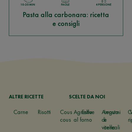
10-20 MIN
FACILE
4 PERSONE
Pasta alla carbonara: ricetta
e consigli
ALTRE RICETTE
SCELTE DA NOI
Carne
Risotti
Cous
Agnello
Estive
Arrosto
Legumi
C
cous
al forno
di
e
ri
vitello
cereali