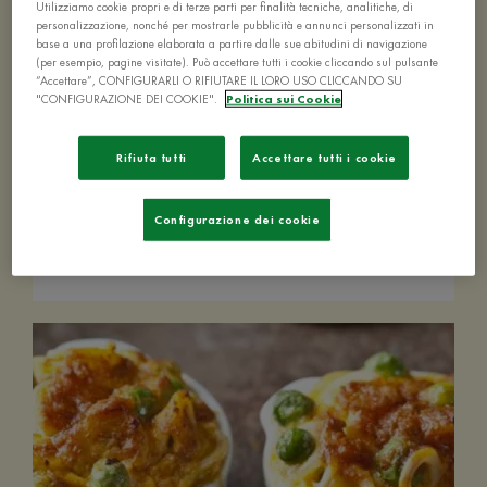
Utilizziamo cookie propri e di terze parti per finalità tecniche, analitiche, di
personalizzazione, nonché per mostrarle pubblicità e annunci personalizzati in
base a una profilazione elaborata a partire dalle sue abitudini di navigazione
(per esempio, pagine visitate). Può accettare tutti i cookie cliccando sul pulsante
“Accettare”, CONFIGURARLI O RIFIUTARE IL LORO USO CLICCANDO SU
"CONFIGURAZIONE DEI COOKIE".
Politica sui Cookie
Ricette con spaghetti
Rifiuta tutti
Accettare tutti i cookie
Configurazione dei cookie