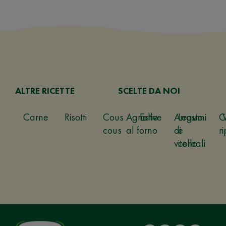
ALTRE RICETTE
SCELTE DA NOI
Carne
Risotti
Cous
Agnello
Estive
Arrosto
Legumi
C
cous
al forno
di
e
ri
vitello
cereali