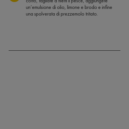
cotto, tagliate a filetti il pesce, aggiungete
un’emulsione di olio, limone e brodo e infine
una spolverata di prezzemolo tritato.