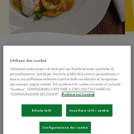
Utilizzo dei cookie
Utilizziamo cookie propri e di terze parti per finalità tecniche, analitiche, di
personalizzazione, nonché per mostrarle pubblicità e annunci personalizzati in
Ingredienti
base a una profilazione elaborata a partire dalle sue abitudini di navigazione
(per esempio, pagine visitate). Può accettare tutti i cookie cliccando sul pulsante
“Accettare”, CONFIGURARLI O RIFIUTARE IL LORO USO CLICCANDO SU
1 cubetto de
"CONFIGURAZIONE DEI COOKIE".
Politica sui Cookie
1 orata da 1 kg o 4 orate da 250 g
Rifiuta tutti
Accettare tutti i cookie
4 patate grandi
2 cipolle
Configurazione dei cookie