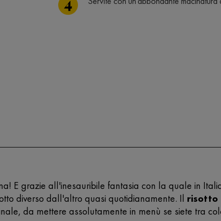
Servite con un'abbondante macinatura 
a! E grazie all'inesauribile fantasia con la quale in Italia
tto diverso dall'altro quasi quotidianamente. Il
risotto 
iginale, da mettere assolutamente in menù se siete tra 