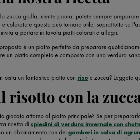
va la zucca gialla, niente paura, potete sempre preparar
e e colorato e questo può tornare utile, soprattutto se l'a
vita a portare in tavola piatti colorati e allegri.
proposta è un piatto perfetto da preparare quotidianamen
are un piatto completo e composto con una verdura sana 
in pista un fantastico piatto con
riso
e zucca? Leggete qui
 risotto con la zucc
o giocato attorno al piatto principale? Se per preparar
tra ricetta di
spiedini di verdura invernale con chut
iamo un abbinamento con dei
gamberi in salsa di agru