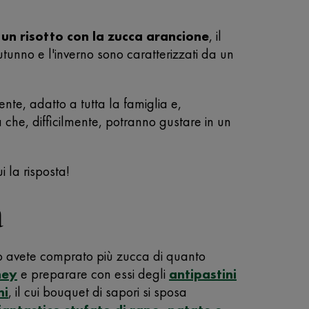
e
un risotto con la zucca arancione
, il
utunno e l'inverno sono caratterizzati da un
te, adatto a tutta la famiglia e,
che, difficilmente, potranno gustare in un
 la risposta!
a
lo avete comprato più zucca di quanto
ney
e preparare con essi degli
antipastini
mi
, il cui bouquet di sapori si sposa