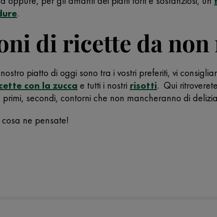
 oppure, per gli amanti dei piatti forti e sostanziosi, un
dure
.
oni di ricette da no
ostro piatto di oggi sono tra i vostri preferiti, vi consigl
icette con la zucca
e tutti i nostri
risotti
. Qui ritroveret
primi, secondi, contorni che non mancheranno di deliziare 
he cosa ne pensate!