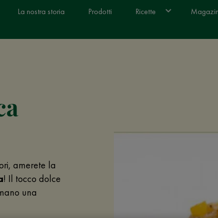
La nostra storia
Prodotti
Ricette
Magazi
ca
pori, amerete la
a
! Il tocco dolce
ormano una