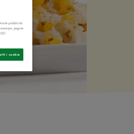
trarle pubblicità
r esempio, pagine
 USO
utti i cookie