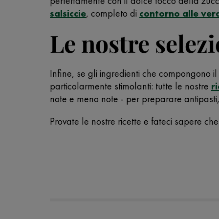
perfettamente con il dolce tocco della zucca
salsiccie
, completo di
contorno alle ver
Le nostre selezi
Infine, se gli ingredienti che compongono il n
particolarmente stimolanti: tutte le nostre
r
note e meno note - per preparare antipasti, 
Provate le nostre ricette e fateci sapere c