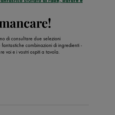
fantastico stufato di rape, patate e
n mancare!
iamo di consultare due selezioni
e fantastiche combinazioni di ingredienti -
voi e i vostri ospiti a tavola.