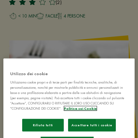
(2)
< 10 MIN
FACILE
4 PERSONE
Utilizzo dei cookie
Utilizziamo cookie propri e di terze parti per finalità tecniche, analitiche, di
personalizzazione, nonché per mostrarle pubblicità e annunci personalizzati in
base a una profilazione elaborata a partire dalle sue abitudini di navigazione
(per esempio, pagine visitate). Può accettare tutti i cookie cliccando sul pulsante
“Accettare”, CONFIGURARLI O RIFIUTARE IL LORO USO CLICCANDO SU
"CONFIGURAZIONE DEI COOKIE".
Politica sui Cookie
Rifiuta tutti
Accettare tutti i cookie