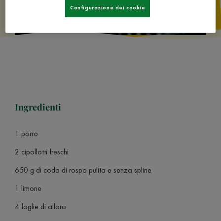
Configurazione dei cookie
Ingredienti
1 porro
2 cipollotti freschi
650 g di coda di rospo pulita e senza spline
1 limone
4 foglie di alloro