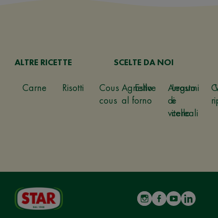
ALTRE RICETTE
SCELTE DA NOI
Carne
Risotti
Cous
Agnello
Estive
Arrosto
Legumi
C
cous
al forno
di
e
ri
vitello
cereali