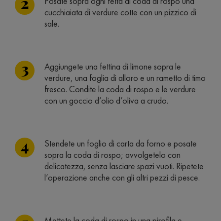
Posate sopra ogni fetta di coda di rospo una
cucchiaiata di verdure cotte con un pizzico di
sale.
Aggiungete una fettina di limone sopra le
verdure, una foglia di alloro e un rametto di timo
fresco. Condite la coda di rospo e le verdure
con un goccio d’olio d’oliva a crudo.
Stendete un foglio di carta da forno e posate
sopra la coda di rospo; avvolgetelo con
delicatezza, senza lasciare spazi vuoti. Ripetete
l’operazione anche con gli altri pezzi di pesce.
Mettete la coda di rospo in una pirofila e