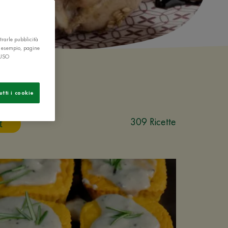
trarle pubblicità
r esempio, pagine
 USO
utti i cookie
309 Ricette