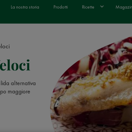
La nostra storia
Prodotti
Ricette
Magazi
eloci
eloci
lida alternativa
empo maggiore