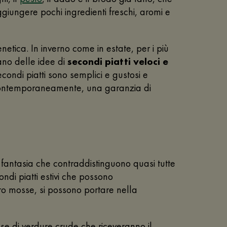
giungere pochi ingredienti freschi, aromi e
netica. In inverno come in estate, per i più
ano delle idee di
secondi piatti veloci e
econdi piatti sono semplici e gustosi e
o, contemporaneamente, una garanzia di
a fantasia che contraddistinguono quasi tutte
ondi piatti estivi che possono
tro mosse, si possono portare nella
ase di verdure crude che riceveranno il