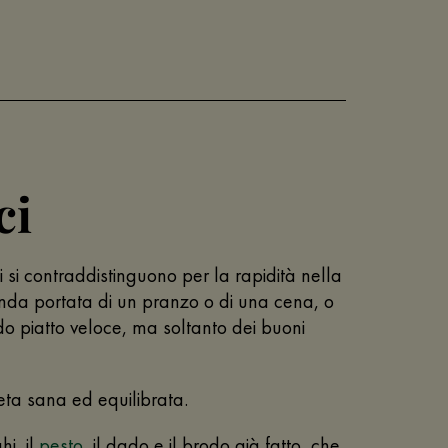
ci
oci si contraddistinguono per la rapidità nella
onda portata di un pranzo o di una cena, o
o piatto veloce, ma soltanto dei buoni
eta sana ed equilibrata.
hi, il
pesto
, il dado e il brodo già fatto, che