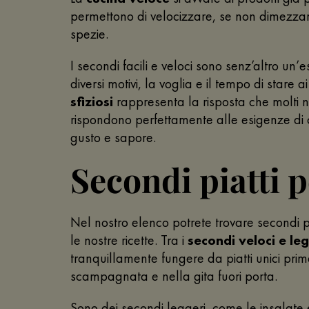
permettono di velocizzare, se non dimezzare
spezie.
I secondi facili e veloci sono senz’altro un’
diversi motivi, la voglia e il tempo di star
sfiziosi
rappresenta la risposta che molti nos
rispondono perfettamente alle esigenze di c
gusto e sapore.
Secondi piatti p
Nel nostro elenco potrete trovare secondi pi
le nostre ricette. Tra i
secondi veloci e le
tranquillamente fungere da piatti unici pri
scampagnata e nella gita fuori porta.
Sono dei secondi leggeri, come le insalate 