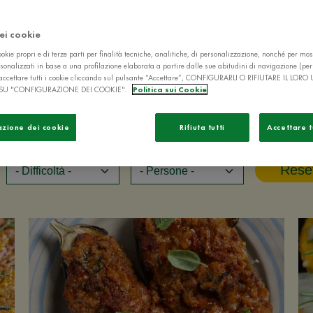
dei cookie
okie propri e di terze parti per finalità tecniche, analitiche, di personalizzazione, nonché per mos
sonalizzati in base a una profilazione elaborata a partire dalle sue abitudini di navigazione (pe
ò accettare tutti i cookie cliccando sul pulsante “Accettare”, CONFIGURARLI O RIFIUTARE IL LORO
SU "CONFIGURAZIONE DEI COOKIE".
Politica sui Cookie
azione dei cookie
Rifiuta tutti
Accettare t