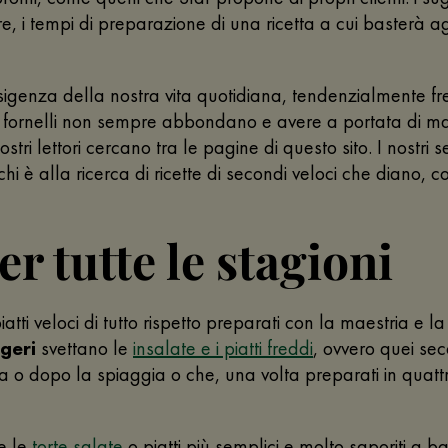
, i tempi di preparazione di una ricetta a cui basterà ag
esigenza della nostra vita quotidiana, tendenzialmente fre
e ai fornelli non sempre abbondano e avere a portata di m
tri lettori cercano tra le pagine di questo sito. I nostri s
hi è alla ricerca di ricette di secondi veloci che dian
er tutte le stagioni
atti veloci di tutto rispetto preparati con la maestria e l
ggeri
svettano le
insalate e i piatti freddi
, ovvero quei sec
ma o dopo la spiaggia o che, una volta preparati in quat
e le
torte salate
o piatti più semplici e molto saporiti a b