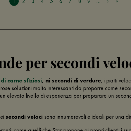
1
2
3
4
5
6
7
8
9
…
ende per secondi velo
di carne sfiziosi
, ai secondi di verdure
, i piatti vel
erose soluzioni molto interessanti da proporre come sec
un elevato livello di esperienza per preparare un second
dei
secondi veloci
sono innumerevoli e ideali per una di
ronti, come quelli che Star propone ai propri clienti: i sug