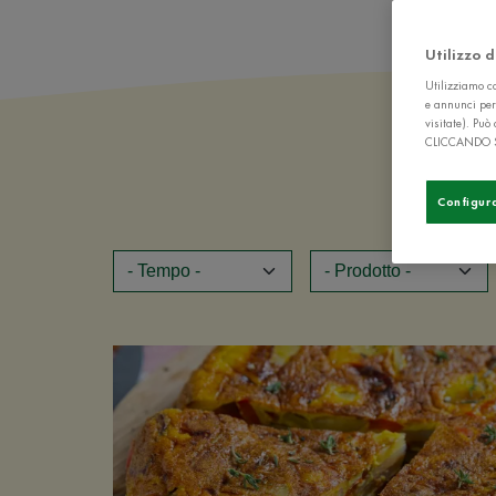
Utilizzo 
Utilizziamo co
e annunci per
visitate). Pu
CLICCANDO 
Configur