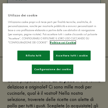
Utilizzo dei cookie
Utilizziamo cookie propri e di terze parti per finalità tecniche, analitiche, di
personalizzazione, nonché per mostrarle pubblicità e annunci personalizzati in
base a una profilazione elaborata a partire dalle sue abitudini di navigazione
Nessun risultato trovato
(per esempio, pagine visitate). Può accettare tutti i cookie cliccando sul pulsante
“Accettare”, CONFIGURARLI O RIFIUTARE IL LORO USO CLICCANDO SU
"CONFIGURAZIONE DEI COOKIE".
Politica sui Cookie
Rifiuta tutti
Accettare tutti i cookie
Configurazione dei cookie
Come preparare delle
ali di pollo
in una forma
deliziosa e originale? Ci sono mille modi per
cucinarle, qual è il vostro? Nella nostra
selezione, troverete delle ricette con alette di
pollo per tutti i gusti. Scegliete (o acquistate) gli