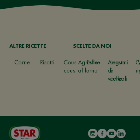
ALTRE RICETTE
SCELTE DA NOI
Carne
Risotti
Cous
Agnello
Estive
Arrosto
Legumi
C
cous
al forno
di
e
ri
vitello
cereali