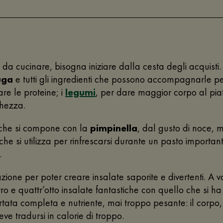
da cucinare, bisogna iniziare dalla cesta degli acquisti
tuga
e tutti gli ingredienti che possono accompagnarle p
are le proteine; i
legumi
, per dare maggior corpo al pia
chezza.
tiche si compone con la
pimpinella
, dal gusto di noce, 
 che si utilizza per rinfrescarsi durante un pasto importan
.
azione per poter creare insalate saporite e divertenti. A vo
tro e quattr’otto insalate fantastiche con quello che si ha 
ortata completa e nutriente, mai troppo pesante: il corpo
 tradursi in calorie di troppo.