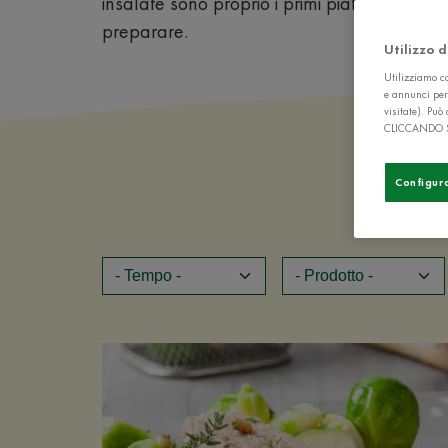
insalate sono proprio i primi piatti che ci v
preparare.
Utilizzo 
Utilizziamo co
e annunci per
visitate). Pu
CLICCANDO 
Configur