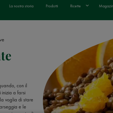
La nostra storia
Prodotti
Ricette
Magazi
ive
ate
quando, con il
 inizia a farsi
la voglia di stare
carseggia e le