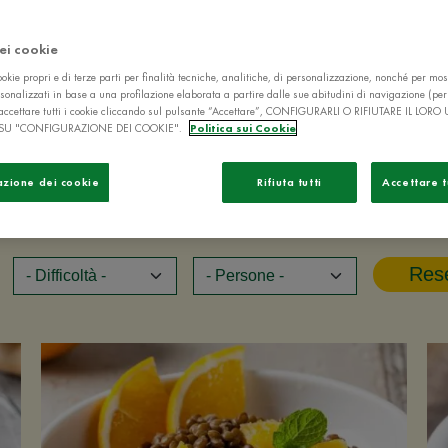
engono in mente di
dei cookie
okie propri e di terze parti per finalità tecniche, analitiche, di personalizzazione, nonché per mos
sonalizzati in base a una profilazione elaborata a partire dalle sue abitudini di navigazione (pe
ò accettare tutti i cookie cliccando sul pulsante “Accettare”, CONFIGURARLI O RIFIUTARE IL LORO
SU "CONFIGURAZIONE DEI COOKIE".
Politica sui Cookie
azione dei cookie
Rifiuta tutti
Accettare t