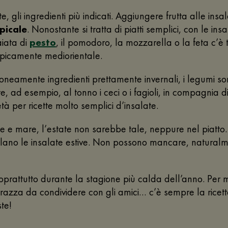
 gli ingredienti più indicati. Aggiungere frutta alle ins
picale
. Nonostante si tratta di piatti semplici, con le ins
aiata di
pesto
, il pomodoro, la mozzarella o la feta c’è tu
tipicamente mediorientale.
roneamente ingredienti prettamente invernali, i legumi sono
te, ad esempio, al tonno i ceci o i fagioli, in compagnia d
tà per ricette molto semplici d’insalate.
le e mare, l’estate non sarebbe tale, neppure nel piatto
le insalate estive. Non possono mancare, naturalmente,
rattutto durante la stagione più calda dell’anno. Per m
rrazza da condividere con gli amici… c’è sempre la ricet
te!