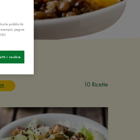
trarle pubblicità
r esempio, pagine
 USO
utti i cookie
10 Ricette