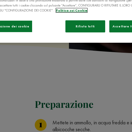
sonalizzati in base a una profilazione elaborata a partire dalle sue abitudini di navigazione (pe
ò accettare tutti i cookie cliccando sul pulsante “Accettare”, CONFIGURARLI O RIFIUTARE IL LORO
SU "CONFIGURAZIONE DEI COOKIE".
Politica sui Cookie
azione dei cookie
Rifiuta tutti
Accettare t
Preparazione
Mettete in ammollo, in acqua fredda e in
albicocche secche.