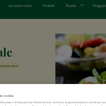
La nostra storia
Prodotti
Ricette
Magazi
ale
 insalate estive
dei cookie
okie propri e di terze parti per finalità tecniche, analitiche, di personalizzazione, nonché per mos