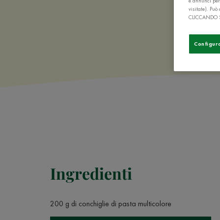
e annunci per
visitate). Pu
CLICCANDO 
Configur
Ingredienti
200 g di conchiglie di pasta multicolore