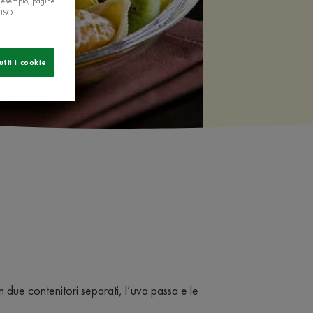
r esempio, pagine
 USO
utti i cookie
 due contenitori separati, l’uva passa e le