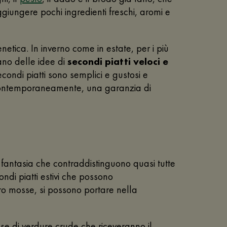
giungere pochi ingredienti freschi, aromi e
netica. In inverno come in estate, per i più
ano delle idee di
secondi piatti veloci e
econdi piatti sono semplici e gustosi e
o, contemporaneamente, una garanzia di
a fantasia che contraddistinguono quasi tutte
ondi piatti estivi che possono
tro mosse, si possono portare nella
ase di verdure crude che riceveranno il