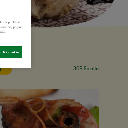
trarle pubblicità
r esempio, pagine
 USO
utti i cookie
309 Ricette