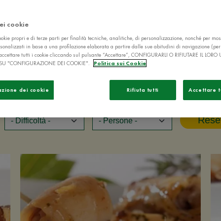
dei cookie
okie propri e di terze parti per finalità tecniche, analitiche, di personalizzazione, nonché per mos
sonalizzati in base a una profilazione elaborata a partire dalle sue abitudini di navigazione (pe
ò accettare tutti i cookie cliccando sul pulsante “Accettare”, CONFIGURARLI O RIFIUTARE IL LORO
SU "CONFIGURAZIONE DEI COOKIE".
Politica sui Cookie
azione dei cookie
Rifiuta tutti
Accettare t