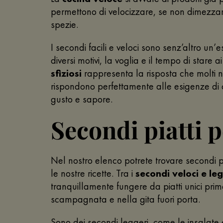
permettono di velocizzare, se non dimezzare
spezie.
I secondi facili e veloci sono senz’altro un’
diversi motivi, la voglia e il tempo di star
sfiziosi
rappresenta la risposta che molti nos
rispondono perfettamente alle esigenze di c
gusto e sapore.
Secondi piatti p
Nel nostro elenco potrete trovare secondi pi
le nostre ricette. Tra i
secondi veloci e le
tranquillamente fungere da piatti unici pri
scampagnata e nella gita fuori porta.
Sono dei secondi leggeri, come le insalate 