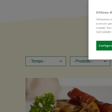
Utilizzo 
Utilizziamo co
e annunci per
visitate). Pu
CLICCANDO 
Configur