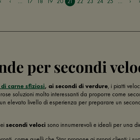
…
17
18
19
20
21
22
23
24
25
…
ende per secondi velo
di carne sfiziosi
, ai secondi di verdure
, i piatti vel
erose soluzioni molto interessanti da proporre come sec
un elevato livello di esperienza per preparare un second
dei
secondi veloci
sono innumerevoli e ideali per una di
ronti, come quelli che Star propone ai propri clienti: i sug