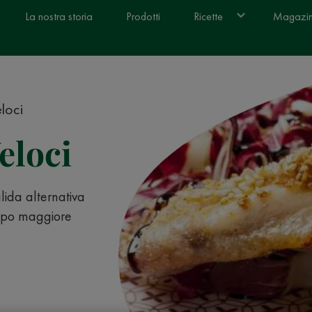
La nostra storia
Prodotti
Ricette
Magazi
eloci
eloci
lida alternativa
empo maggiore