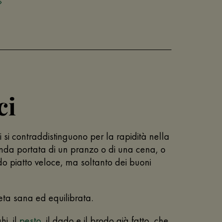
ci
oci si contraddistinguono per la rapidità nella
onda portata di un pranzo o di una cena, o
o piatto veloce, ma soltanto dei buoni
eta sana ed equilibrata.
hi, il
pesto
, il dado e il brodo già fatto, che