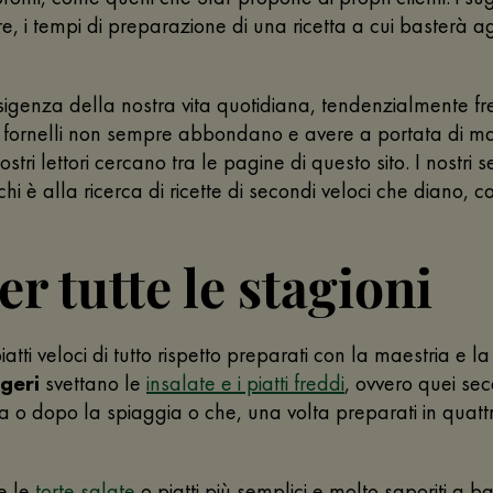
, i tempi di preparazione di una ricetta a cui basterà ag
esigenza della nostra vita quotidiana, tendenzialmente fre
e ai fornelli non sempre abbondano e avere a portata di m
tri lettori cercano tra le pagine di questo sito. I nostri s
hi è alla ricerca di ricette di secondi veloci che dian
er tutte le stagioni
atti veloci di tutto rispetto preparati con la maestria e l
ggeri
svettano le
insalate e i piatti freddi
, ovvero quei sec
ma o dopo la spiaggia o che, una volta preparati in quat
e le
torte salate
o piatti più semplici e molto saporiti a b