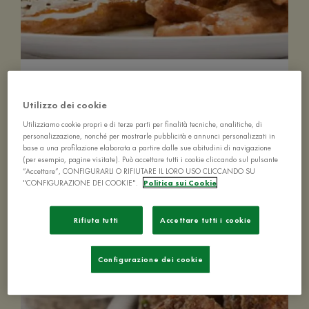
Pollo al Brandy
Utilizzo dei cookie
Utilizziamo cookie propri e di terze parti per finalità tecniche, analitiche, di
personalizzazione, nonché per mostrarle pubblicità e annunci personalizzati in
base a una profilazione elaborata a partire dalle sue abitudini di navigazione
(per esempio, pagine visitate). Può accettare tutti i cookie cliccando sul pulsante
“Accettare”, CONFIGURARLI O RIFIUTARE IL LORO USO CLICCANDO SU
10-20 MIN
FACILE
4 PERSONE
"CONFIGURAZIONE DEI COOKIE".
Politica sui Cookie
Rifiuta tutti
Accettare tutti i cookie
Configurazione dei cookie