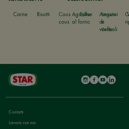
Carne
Risotti
Cous
Agnello
Estive
Arrosto
Legumi
C
cous
al forno
di
e
ri
vitello
cereali
Contatti
Lavora con noi