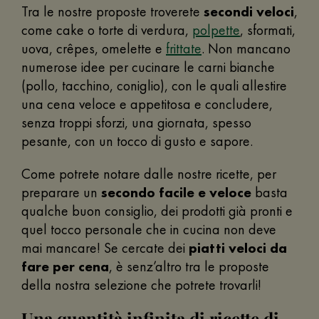
Tra le nostre proposte troverete
secondi veloci
,
come cake o torte di verdura,
polpette
, sformati,
uova, crêpes, omelette e
frittate
. Non mancano
numerose idee per cucinare le carni bianche
(pollo, tacchino, coniglio), con le quali allestire
una cena veloce e appetitosa e concludere,
senza troppi sforzi, una giornata, spesso
pesante, con un tocco di gusto e sapore.
Come potrete notare dalle nostre ricette, per
preparare un
secondo facile e veloce
basta
qualche buon consiglio, dei prodotti già pronti e
quel tocco personale che in cucina non deve
mai mancare! Se cercate dei
piatti veloci da
fare per cena
, è senz’altro tra le proposte
della nostra selezione che potrete trovarli!
Una quantità infinita di ricette di