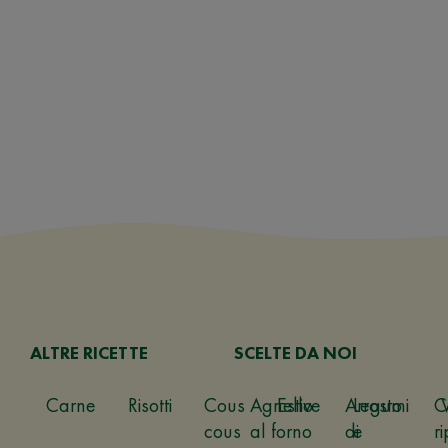
ALTRE RICETTE
SCELTE DA NOI
Carne
Risotti
Cous
Agnello
Estive
Arrosto
Legumi
C
cous
al forno
di
e
ri