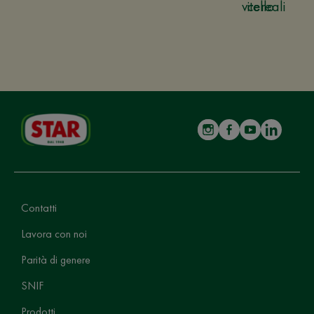
vitello
cereali
Contatti
Lavora con noi
Parità di genere
SNIF
Prodotti