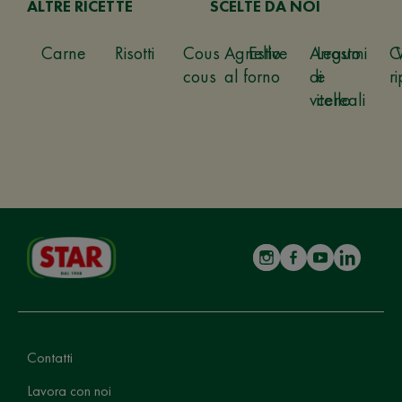
ALTRE RICETTE
SCELTE DA NOI
Carne
Risotti
Cous
Agnello
Estive
Arrosto
Legumi
C
cous
al forno
di
e
ri
vitello
cereali
Contatti
Lavora con noi