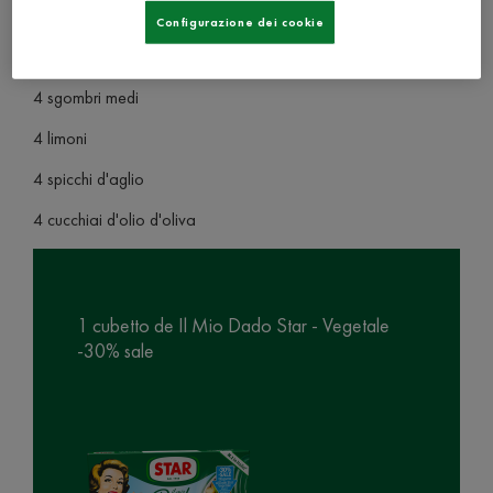
4 rametti di rosmarino
Configurazione dei cookie
1 mazzetto di timo fresco
4 sgombri medi
4 limoni
4 spicchi d'aglio
4 cucchiai d'olio d'oliva
1 cubetto de Il Mio Dado Star - Vegetale
-30% sale