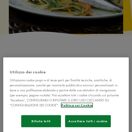
Utilizzo dei cookie
Ingredienti
Utilizziamo cookie propri e di terze parti per finalità tecniche, analitiche, di
personalizzazione, nonché per mostrarle pubblicità e annunci personalizzati in
base a una profilazione elaborata a partire dalle sue abitudini di navigazione
2 carote
(per esempio, pagine visitate). Può accettare tutti i cookie cliccando sul pulsante
“Accettare”, CONFIGURARLI O RIFIUTARE IL LORO USO CLICCANDO SU
2 zucchine
"CONFIGURAZIONE DEI COOKIE".
Politica sui Cookie
2 patate
Rifiuta tutti
Accettare tutti i cookie
4 foglie d’alloro