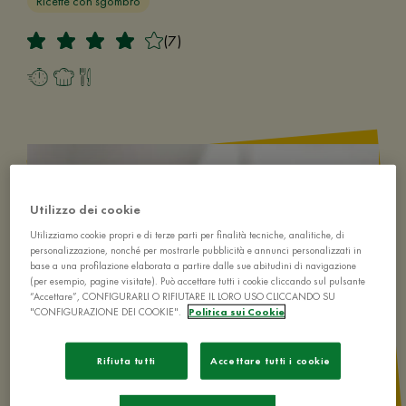
Ricette con sgombro
(7)
Utilizzo dei cookie
Utilizziamo cookie propri e di terze parti per finalità tecniche, analitiche, di
personalizzazione, nonché per mostrarle pubblicità e annunci personalizzati in
base a una profilazione elaborata a partire dalle sue abitudini di navigazione
(per esempio, pagine visitate). Può accettare tutti i cookie cliccando sul pulsante
“Accettare”, CONFIGURARLI O RIFIUTARE IL LORO USO CLICCANDO SU
"CONFIGURAZIONE DEI COOKIE".
Politica sui Cookie
Rifiuta tutti
Accettare tutti i cookie