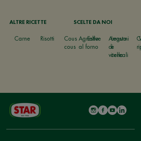
ALTRE RICETTE
SCELTE DA NOI
Carne
Risotti
Cous
Agnello
Estive
Arrosto
Legumi
C
cous
al forno
di
e
ri
vitello
cereali