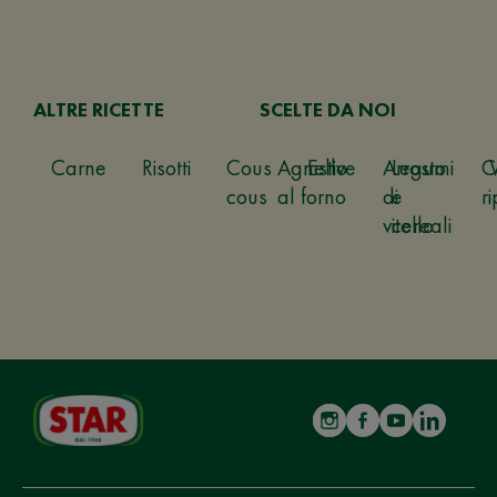
ALTRE RICETTE
SCELTE DA NOI
Carne
Risotti
Cous
Agnello
Estive
Arrosto
Legumi
C
cous
al forno
di
e
ri
vitello
cereali