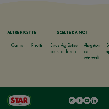
ALTRE RICETTE
SCELTE DA NOI
Carne
Risotti
Cous
Agnello
Estive
Arrosto
Legumi
C
cous
al forno
di
e
ri
vitello
cereali