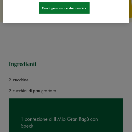
Configurazione dei cookie
Ingredienti
3 zucchine
2 cucchiai di pan grattato
1 confezione di Il Mio Gran Ragù con
Speck