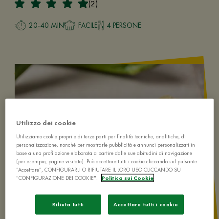
(2)
20-40 MIN
FACILE
4 PERSONE
Utilizzo dei cookie
Utilizziamo cookie propri e di terze parti per finalità tecniche, analitiche, di
personalizzazione, nonché per mostrarle pubblicità e annunci personalizzati in
base a una profilazione elaborata a partire dalle sue abitudini di navigazione
(per esempio, pagine visitate). Può accettare tutti i cookie cliccando sul pulsante
“Accettare”, CONFIGURARLI O RIFIUTARE IL LORO USO CLICCANDO SU
"CONFIGURAZIONE DEI COOKIE".
Politica sui Cookie
Rifiuta tutti
Accettare tutti i cookie