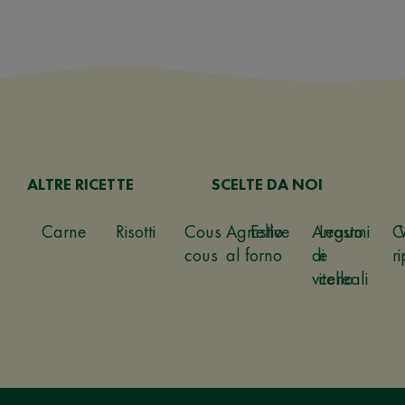
ALTRE RICETTE
SCELTE DA NOI
Carne
Risotti
Cous
Agnello
Estive
Arrosto
Legumi
C
cous
al forno
di
e
ri
vitello
cereali