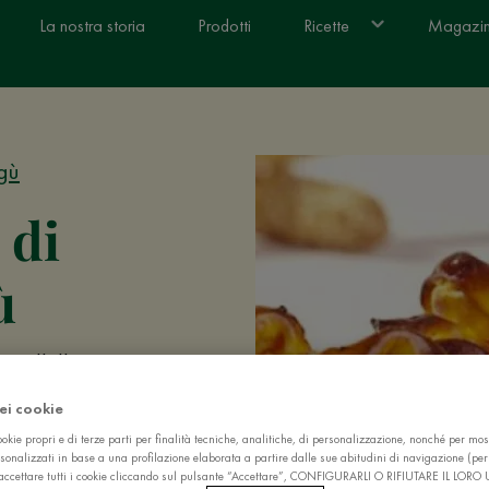
La nostra storia
Prodotti
Ricette
Magazi
agù
 di
ù
prattutto se
o: scopri la
dei cookie
okie propri e di terze parti per finalità tecniche, analitiche, di personalizzazione, nonché per mos
sonalizzati in base a una profilazione elaborata a partire dalle sue abitudini di navigazione (pe
ò accettare tutti i cookie cliccando sul pulsante “Accettare”, CONFIGURARLI O RIFIUTARE IL LORO