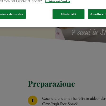
SU "CONFIGURAZIONE DEI COOKIE".
Politica sui Cookie
azione dei cookie
Rifiuta tutti
Accettare t
Preparazione
Cucinate al dente i tortellini in abbondan
GranRagù Star Speck.