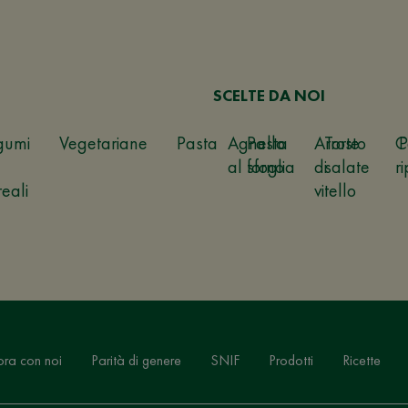
SCELTE DA NOI
gumi
Vegetariane
Pasta
Agnello
Pasta
Arrosto
Torte
C
P
al forno
sfoglia
di
salate
ri
reali
vitello
ora con noi
Parità di genere
SNIF
Prodotti
Ricette