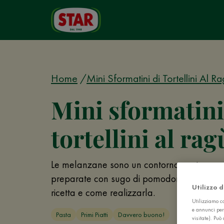
Home
Mini Sformatini di Tortellini Al R
Mini sformatini
tortellini al rag
Le melanzane sono un contorno gustoso, so
preparate con sugo di pomodoro e rosmarin
Utilizzo 
ricetta e come realizzarla.
Utilizziamo co
e annunci per
Pasta
Primi Piatti
Davvero buono!
visitate). Pu