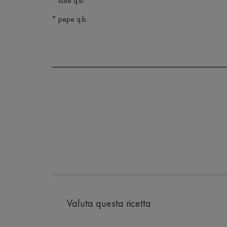
* sale q.b.
* pepe q.b.
Valuta questa ricetta