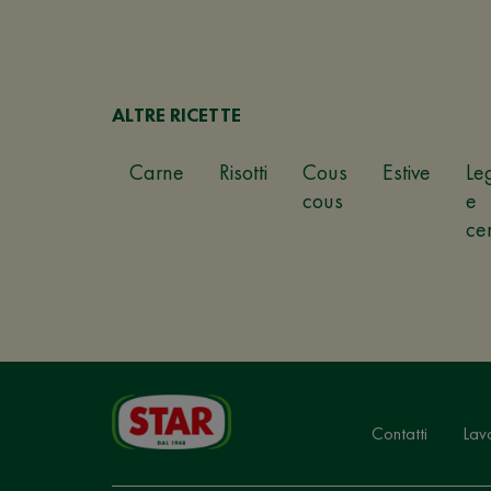
ALTRE RICETTE
Carne
Risotti
Cous
Estive
Le
cous
e
ce
Contatti
Lav