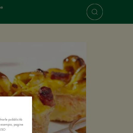
ne
trarle pubblicità
r esempio, pagine
 USO