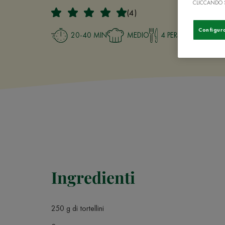
CLICCANDO 
(4)
Configur
20-40 MIN
MEDIO
4 PERSONE
Ingredienti
250 g di tortellini