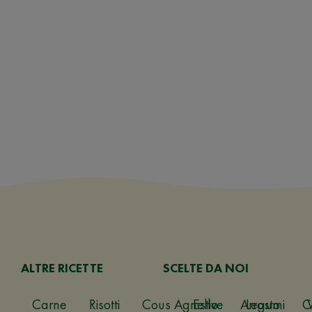
ALTRE RICETTE
SCELTE DA NOI
Carne
Risotti
Cous
Agnello
Estive
Arrosto
Legumi
C