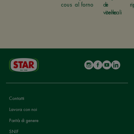
cous
al forno
di
e
ri
vitello
cereali
Contatti
Lavora con noi
Parità di genere
SNIF