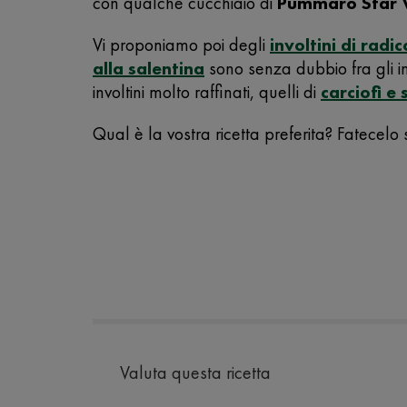
con qualche cucchiaio di
Pummarò Star V
Vi proponiamo poi degli
involtini di radic
alla salentina
sono senza dubbio fra gli in
involtini molto raffinati, quelli di
carciofi e 
Qual è la vostra ricetta preferita? Fatecelo
Valuta questa ricetta