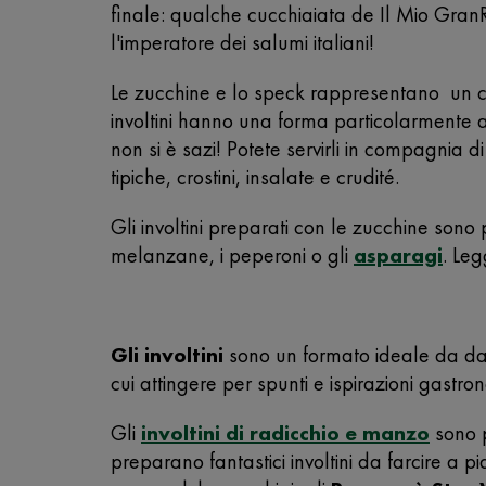
finale: qualche cucchiaiata de Il Mio GranR
l'imperatore dei salumi italiani!
Le zucchine e lo speck rappresentano un co
involtini hanno una forma particolarmente a
non si è sazi! Potete servirli in compagnia di
tipiche, crostini, insalate e crudité.
Gli involtini preparati con le zucchine sono
melanzane, i peperoni o gli
asparagi
. Leg
Gli involtini
sono un formato ideale da dare 
cui attingere per spunti e ispirazioni gastro
Gli
involtini di radicchio e manzo
sono p
preparano fantastici involtini da farcire a 