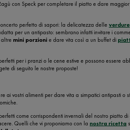
agù con Speck per completare il piatto e dare maggior r
ncerto perfetto di sapori: la delicatezza delle
verdure
datta per un antipasto: sembrano infatti invitare i comm
 altre
mini porzioni
e dare vita così a un buffet di
piat
 perfetti per i pranzi o le cene estive e possono essere a
gete di seguito le nostre proposte!
ai vostri alimenti per dare vita a simpatici antipasti o 
nomiche.
erfetti come corrispondenti invernali del nostro piatto di og
piacere. Quelli che vi proponiamo con la
nostra ricetta
s