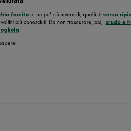
ellutata
.
chio farcito
e, un po' più invernali, quelli di
verza ripie
voltini più conosciuti. Da non trascurare, poi,
crudo e t
sogliola
.
 sapere!