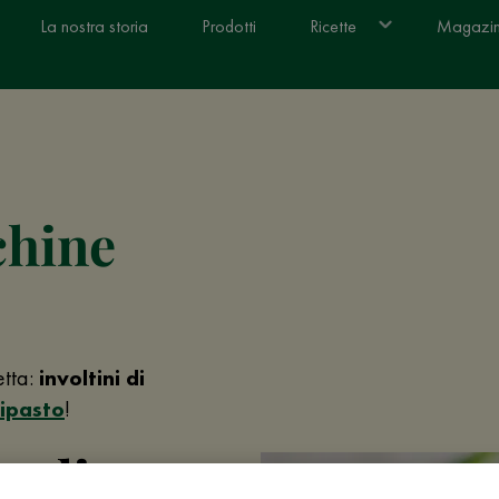
La nostra storia
Prodotti
Ricette
Magazi
chine
etta:
involtini di
ipasto
!
 gli