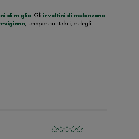
ni di miglio
. Gli
involtini di melanzane
revigiana
, sempre arrotolati, e degli