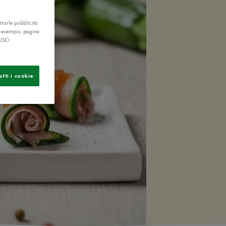
trarle pubblicità
r esempio, pagine
 USO
utti i cookie