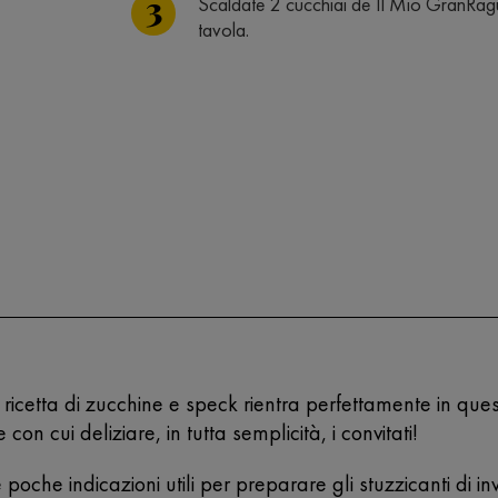
Scaldate 2 cucchiai de Il Mio GranRagù co
tavola.
ricetta di zucchine e speck rientra perfettamente in que
 con cui deliziare, in tutta semplicità, i convitati!
 poche indicazioni utili per preparare gli stuzzicanti di i