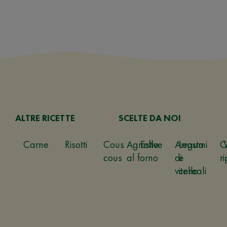
ALTRE RICETTE
SCELTE DA NOI
Carne
Risotti
Cous
Agnello
Estive
Arrosto
Legumi
C
cous
al forno
di
e
ri
vitello
cereali