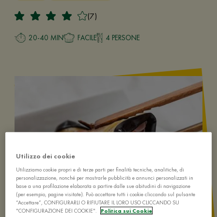
(7)
20-40 MIN
FACILE
4 PERSONE
Utilizzo dei cookie
Utilizziamo cookie propri e di terze parti per finalità tecniche, analitiche, di
personalizzazione, nonché per mostrarle pubblicità e annunci personalizzati in
base a una profilazione elaborata a partire dalle sue abitudini di navigazione
(per esempio, pagine visitate). Può accettare tutti i cookie cliccando sul pulsante
“Accettare”, CONFIGURARLI O RIFIUTARE IL LORO USO CLICCANDO SU
"CONFIGURAZIONE DEI COOKIE".
Politica sui Cookie