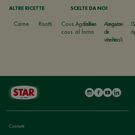
ALTRE RICETTE
SCELTE DA NOI
Carne
Risotti
Cous
Agnello
Estive
Arrosto
Legumi
C
cous
al forno
di
e
ri
vitello
cereali
Contatti