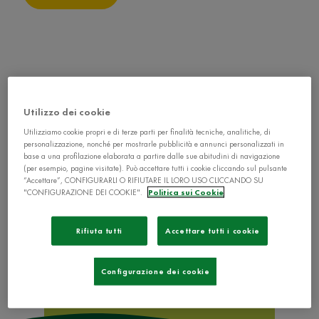
Utilizzo dei cookie
Utilizziamo cookie propri e di terze parti per finalità tecniche, analitiche, di
personalizzazione, nonché per mostrarle pubblicità e annunci personalizzati in
base a una profilazione elaborata a partire dalle sue abitudini di navigazione
(per esempio, pagine visitate). Può accettare tutti i cookie cliccando sul pulsante
“Accettare”, CONFIGURARLI O RIFIUTARE IL LORO USO CLICCANDO SU
"CONFIGURAZIONE DEI COOKIE".
Politica sui Cookie
Rifiuta tutti
Accettare tutti i cookie
Configurazione dei cookie