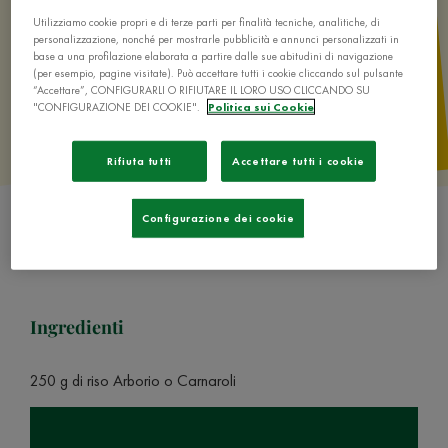
Utilizziamo cookie propri e di terze parti per finalità tecniche, analitiche, di
personalizzazione, nonché per mostrarle pubblicità e annunci personalizzati in
base a una profilazione elaborata a partire dalle sue abitudini di navigazione
(per esempio, pagine visitate). Può accettare tutti i cookie cliccando sul pulsante
“Accettare”, CONFIGURARLI O RIFIUTARE IL LORO USO CLICCANDO SU
"CONFIGURAZIONE DEI COOKIE".
Politica sui Cookie
Rifiuta tutti
Accettare tutti i cookie
Configurazione dei cookie
Ingredienti
250 g di riso Arborio o Carnaroli