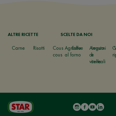
ALTRE RICETTE
SCELTE DA NOI
Carne
Risotti
Cous
Agnello
Estive
Arrosto
Legumi
C
cous
al forno
di
e
ri
vitello
cereali