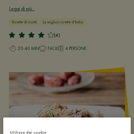
Leggi di più...
Ricette di risotti
Le migliori ricette d'Italia
(4)
20-40 MIN
FACILE
4 PERSONE
Utilizzo dei cookie