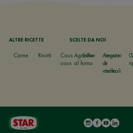
ALTRE RICETTE
SCELTE DA NOI
Carne
Risotti
Cous
Agnello
Estive
Arrosto
Legumi
C
cous
al forno
di
e
ri
vitello
cereali