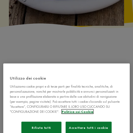
Ingredienti
Utilizzo dei cookie
240 g di riso
Utilizziamo cookie propri e di terze parti per finalità tecniche, analitiche, di
personalizzazione, nonché per mostrarle pubblicità e annunci personalizzati in
200 g di salsiccia al finocchietto
base a una profilazione elaborata a partire dalle sue abitudini di navigazione
(per esempio, pagine visitate). Può accettare tutti i cookie cliccando sul pulsante
1 porro
“Accettare”, CONFIGURARLI O RIFIUTARE IL LORO USO CLICCANDO SU
"CONFIGURAZIONE DEI COOKIE".
Politica sui Cookie
Rifiuta tutti
Accettare tutti i cookie