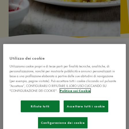
Utilizzo dei cookie
Utilizziamo cookie propri e di terze parti per finalità tecniche, analitiche, di
personalizzazione, nonché per mostrarle pubblicità e annunci personalizzati in
base a una profilazione elaborata a partire dalle sue abitudini di navigazione
Ingredienti
(per esempio, pagine visitate). Può accettare tutti i cookie cliccando sul pulsante
“Accettare”, CONFIGURARLI O RIFIUTARE IL LORO USO CLICCANDO SU
"CONFIGURAZIONE DEI COOKIE".
Politica sui Cookie
350 gr di riso
1 bustina di zafferano
Rifiuta tutti
Accettare tutti i cookie
1 carota
Configurazione dei cookie
1 cipolla bionda