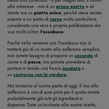
risotto allo zafferano - o per meglio dire, il risotto
alla milanese - non è un
primo piatto
a sé
stante ma un
piatto unico
, perché viene servito
insieme a un piatto di
carne
molto particolare,
considerato una vera e propria prelibatezza dai
suoi molti cultori:
l'ossobuco
.
Poiché nella versione con l'ossobuco non si
tratterà più di un risotto allo zafferano semplice,
non avrete bisogno di proporre un
secondo
di
carne o di
pesce
, ma potrete prevedere di
portare in tavola una fresca
insalata
o
un
contorno con le verdure
.
Ma torniamo al nostro piatto di oggi. Il riso allo
zafferano è uno di quei primi per il quale avrete
probabilmente già tutti gli ingredienti in
dispensa. Date un'occhiata alla nostra ricetta,