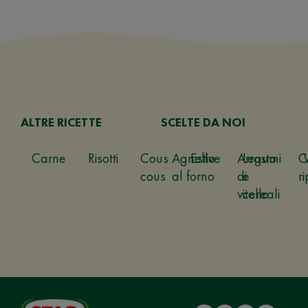
ALTRE RICETTE
SCELTE DA NOI
Carne
Risotti
Cous
Agnello
Estive
Arrosto
Legumi
C
cous
al forno
di
e
ri
vitello
cereali