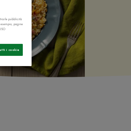
trarle pubblicità
r esempio, pagine
 USO
utti i cookie