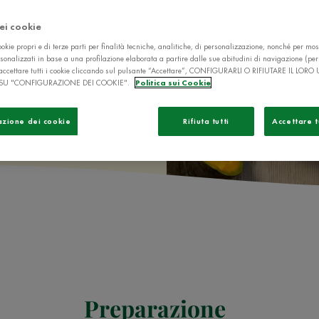
dei cookie
okie propri e di terze parti per finalità tecniche, analitiche, di personalizzazione, nonché per mos
sonalizzati in base a una profilazione elaborata a partire dalle sue abitudini di navigazione (pe
ò accettare tutti i cookie cliccando sul pulsante “Accettare”, CONFIGURARLI O RIFIUTARE IL LORO
SU "CONFIGURAZIONE DEI COOKIE".
Politica sui Cookie
azione dei cookie
Rifiuta tutti
Accettare t
Preparazione