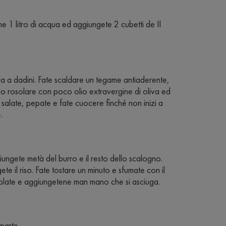
ne 1 litro di acqua ed aggiungete 2 cubetti de Il
ela a dadini. Fate scaldare un tegame antiaderente,
elo rosolare con poco olio extravergine di oliva ed
, salate, pepate e fate cuocere finché non inizi a
.
ungete metà del burro e il resto dello scalogno.
e il riso. Fate tostare un minuto e sfumate con il
olate e aggiungetene man mano che si asciuga.
 parte.