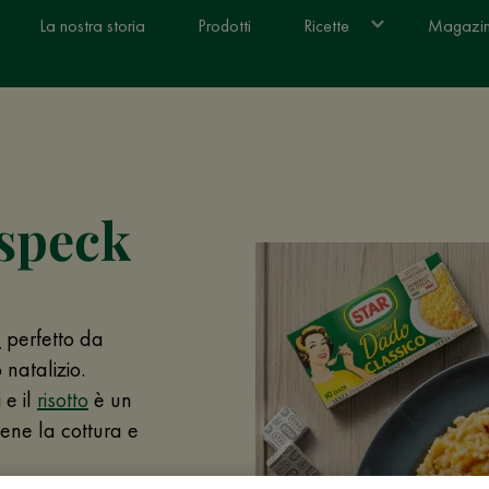
La nostra storia
Prodotti
Ricette
Magazi
 speck
o
perfetto da
natalizio.
 e il
risotto
è un
ene la cottura e