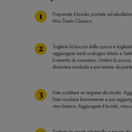
Preparate il brodo: portate ad ebollizio
Mio Dado Classico.
Togliete la buccia dalla zucca e tagliat
aggiungete metà scalogno tritato e fat
il rametto di rosmarino. Unitevi la zucca
diventare morbida e poi tenete da parte
Fate scaldare un tegame da risotto. Aggi
Fate rosolare brevemente e poi aggiunget
vino bianco. Aggiungete il brodo, mesc
Tagliate lo speck a listarelle e tenete da