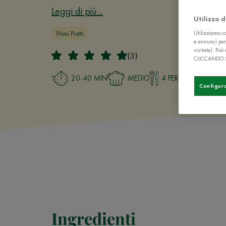
Leggi di più...
Utilizzo 
Primi Piatti
Utilizziamo co
e annunci per
visitate). Pu
(3)
CLICCANDO 
20-40 MIN
MEDIO
4 PERSONE
Configur
Ingredienti