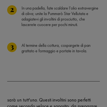
In una padella, fate scaldare l’olio extravergine
di oliva; unite la Pummarò Star Vellutata e
adagiatevi gli involtini di prosciutto, che
lascerete cuocere per pochi minuti.
Al termine della cottura, cospargete di pan
grattato e formaggio e portate in tavola.
sarà un tutt'uno. Questi involtini sono perfetti
come secondo veloce e saporito, da preparare