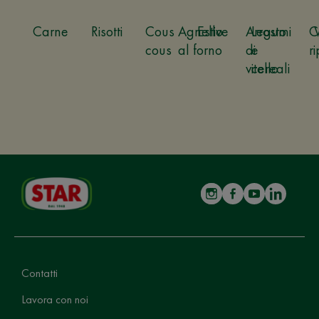
Carne
Risotti
Cous
Agnello
Estive
Arrosto
Legumi
C
cous
al forno
di
e
ri
vitello
cereali
Contatti
Lavora con noi