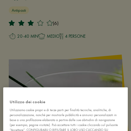
Antipasti
(6)
20-40 MIN
MEDIO
4 PERSONE
Utilizzo dei cookie
Utilizziamo cookie propri e di terze parti per finalità tecniche, analitiche, di
personalizzazione, nonché per mostrarle pubblicità e annunci personalizzati in
base a una profilazione elaborata a partire dalle sue abitudini di navigazione
(per esempio, pagine visitate). Può accettare tutti i cookie cliccando sul pulsante
“Accettare”, CONFIGURARLI O RIFIUTARE IL LORO USO CLICCANDO SU