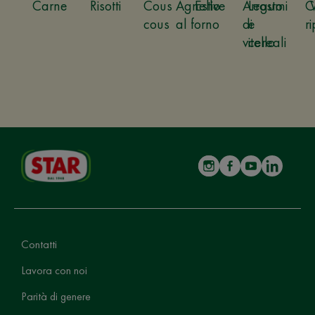
Carne
Risotti
Cous
Agnello
Estive
Arrosto
Legumi
C
cous
al forno
di
e
ri
vitello
cereali
Contatti
Lavora con noi
Parità di genere