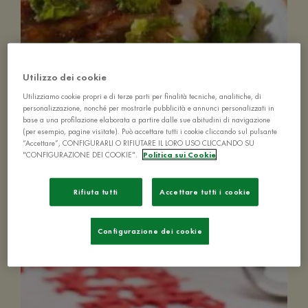
Utilizzo dei cookie
Utilizziamo cookie propri e di terze parti per finalità tecniche, analitiche, di
personalizzazione, nonché per mostrarle pubblicità e annunci personalizzati in
Minestra 'mmaretata
base a una profilazione elaborata a partire dalle sue abitudini di navigazione
(per esempio, pagine visitate). Può accettare tutti i cookie cliccando sul pulsante
“Accettare”, CONFIGURARLI O RIFIUTARE IL LORO USO CLICCANDO SU
"CONFIGURAZIONE DEI COOKIE".
Politica sui Cookie
Rifiuta tutti
Accettare tutti i cookie
20-40 MIN
FACILE
4 PERSONE
Configurazione dei cookie