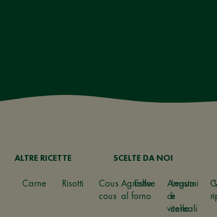
ALTRE RICETTE
SCELTE DA NOI
Carne
Risotti
Cous
Agnello
Estive
Arrosto
Legumi
C
cous
al forno
di
e
ri
vitello
cereali