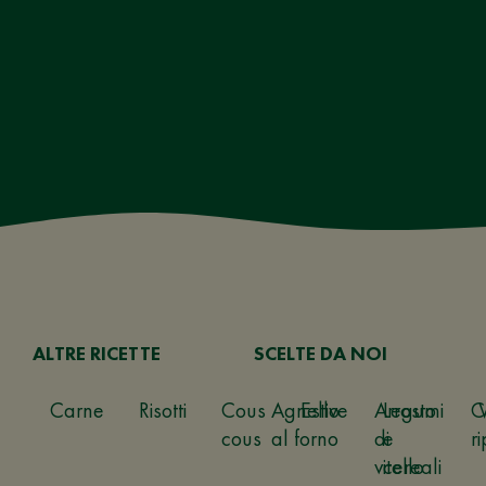
ALTRE RICETTE
SCELTE DA NOI
Carne
Risotti
Cous
Agnello
Estive
Arrosto
Legumi
C
cous
al forno
di
e
ri
vitello
cereali