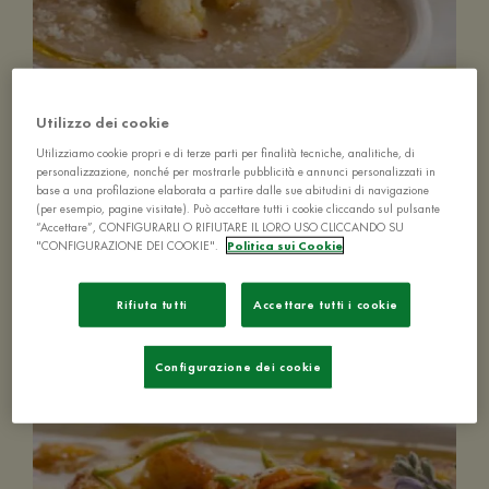
Utilizzo dei cookie
Utilizziamo cookie propri e di terze parti per finalità tecniche, analitiche, di
personalizzazione, nonché per mostrarle pubblicità e annunci personalizzati in
Brodo con cimette di cavolfiore
base a una profilazione elaborata a partire dalle sue abitudini di navigazione
(per esempio, pagine visitate). Può accettare tutti i cookie cliccando sul pulsante
“Accettare”, CONFIGURARLI O RIFIUTARE IL LORO USO CLICCANDO SU
"CONFIGURAZIONE DEI COOKIE".
Politica sui Cookie
Rifiuta tutti
Accettare tutti i cookie
10-20 MIN
FACILE
4 PERSONE
Configurazione dei cookie