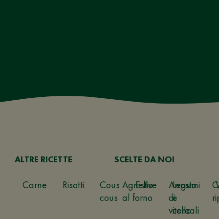
ALTRE RICETTE
SCELTE DA NOI
Carne
Risotti
Cous
Agnello
Estive
Arrosto
Legumi
C
cous
al forno
di
e
ri
vitello
cereali