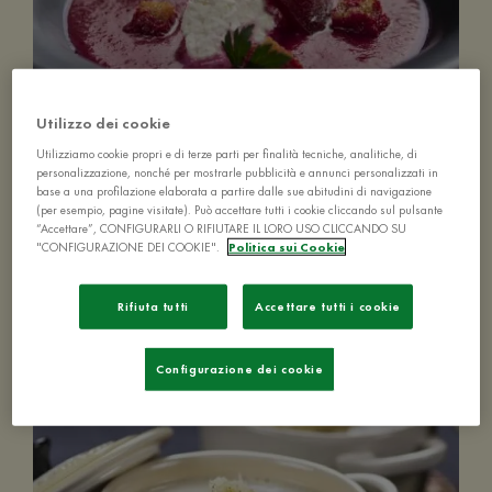
Utilizzo dei cookie
Utilizziamo cookie propri e di terze parti per finalità tecniche, analitiche, di
personalizzazione, nonché per mostrarle pubblicità e annunci personalizzati in
Zuppa di barbabietole
base a una profilazione elaborata a partire dalle sue abitudini di navigazione
(per esempio, pagine visitate). Può accettare tutti i cookie cliccando sul pulsante
“Accettare”, CONFIGURARLI O RIFIUTARE IL LORO USO CLICCANDO SU
"CONFIGURAZIONE DEI COOKIE".
Politica sui Cookie
Rifiuta tutti
Accettare tutti i cookie
10-20 MIN
FACILE
4 PERSONE
Configurazione dei cookie