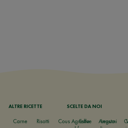
ALTRE RICETTE
SCELTE DA NOI
Carne
Risotti
Cous
Agnello
Estive
Arrosto
Legumi
C