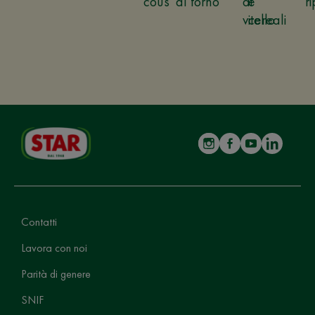
cous
al forno
di
e
ri
vitello
cereali
Contatti
Lavora con noi
Parità di genere
SNIF