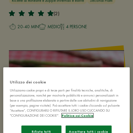
Ricette di minestre e zuppe invernali e estive
Secondi Piatti
(2)
20-40 MIN
MEDIO
4 PERSONE
Utilizzo dei cookie
Utilizziamo cookie propri e di terze parti per finalità tecniche, analitiche, di
personalizzazione, nonché per mostrarle pubblicità e annunci personalizzati in
base a una profilazione elaborata a partire dalle sue abitudini di navigazione
(per esempio, pagine visitate). Può accettare tutti i cookie cliccando sul pulsante
“Accettare”, CONFIGURARLI O RIFIUTARE IL LORO USO CLICCANDO SU
"CONFIGURAZIONE DEI COOKIE".
Politica sui Cookie
Rifiuta tutti
Accettare tutti i cookie