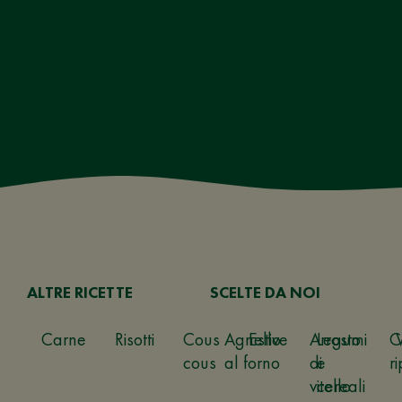
ALTRE RICETTE
SCELTE DA NOI
Carne
Risotti
Cous
Agnello
Estive
Arrosto
Legumi
C
cous
al forno
di
e
ri
vitello
cereali