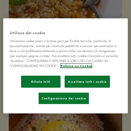
Utilizzo dei cookie
Utilizziamo cookie propri e di terze parti per finalità tecniche, analitiche, di
personalizzazione, nonché per mostrarle pubblicità e annunci personalizzati in
Minestra di riso e patate
base a una profilazione elaborata a partire dalle sue abitudini di navigazione
(per esempio, pagine visitate). Può accettare tutti i cookie cliccando sul pulsante
“Accettare”, CONFIGURARLI O RIFIUTARE IL LORO USO CLICCANDO SU
"CONFIGURAZIONE DEI COOKIE".
Politica sui Cookie
Rifiuta tutti
Accettare tutti i cookie
40-60 MIN
FACILE
4 PERSONE
Configurazione dei cookie