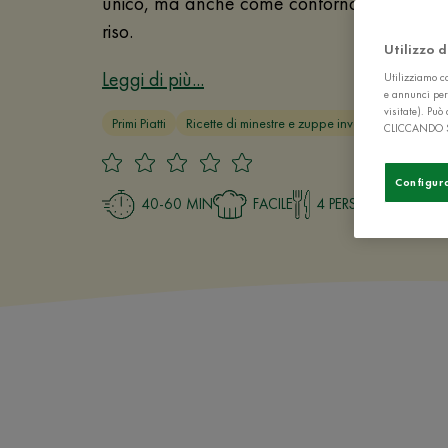
unico, ma anche come contorno o in aggiu
riso.
Utilizzo 
Leggi di più...
Utilizziamo co
e annunci per
visitate). Pu
Primi Piatti
Ricette di minestre e zuppe invernali e estive
CLICCANDO 
Configur
40-60 MIN
FACILE
4 PERSONE