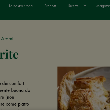
La nostra storia
Prodotti
Ricette
Magazi
i Aromi
rite
o dei comfort
almente buona da
are (non
re come piatto