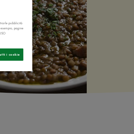
trarle pubblicità
r esempio, pagine
 USO
utti i cookie