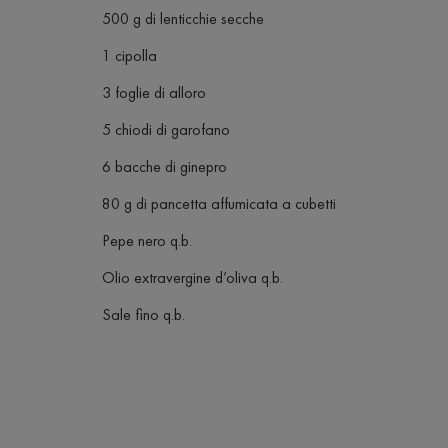
500 g di lenticchie secche
1 cipolla
3 foglie di alloro
5 chiodi di garofano
6 bacche di ginepro
80 g di pancetta affumicata a cubetti
Pepe nero q.b.
Olio extravergine d’oliva q.b.
Sale fino q.b.