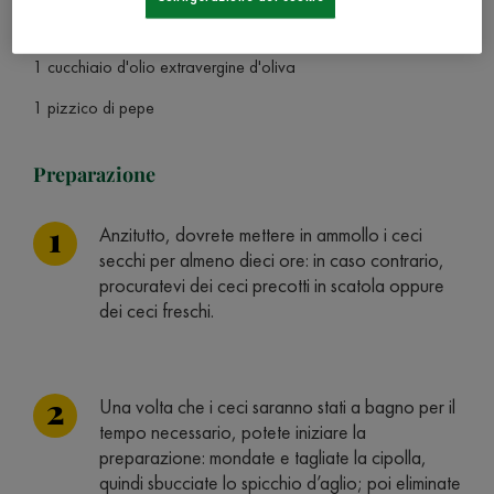
1 spicchio d'aglio
1 cucchiaio d'olio extravergine d'oliva
1 pizzico di pepe
Preparazione
Anzitutto, dovrete mettere in ammollo i ceci
secchi per almeno dieci ore: in caso contrario,
procuratevi dei ceci precotti in scatola oppure
dei ceci freschi.
Una volta che i ceci saranno stati a bagno per il
tempo necessario, potete iniziare la
preparazione: mondate e tagliate la cipolla,
quindi sbucciate lo spicchio d’aglio; poi eliminate