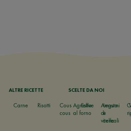
ALTRE RICETTE
SCELTE DA NOI
Carne
Risotti
Cous
Agnello
Estive
Arrosto
Legumi
C
cous
al forno
di
e
ri
vitello
cereali