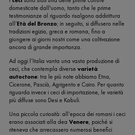
I
ceci
sono stati una delle prime colture
domesticate dall'uomo, tanto che le prime
testimonianze al riguardo risalgono addirittura
all’
Età del Bronzo
; in seguito, si diffusero nelle
tradizioni egizia, greca e romana, fino a
giungere ai giorni nostri come una coltivazione
ancora di grande importanza.
Ad oggi l’Italia vanta una vasta produzione di
ceci, che contempla diverse
varietà
autoctone
: tra le più note abbiamo Etna,
Cicerone, Pascià, Agrigento e Cairo. Per quanto
riguarda invece i ceci di importazione, le varietà
più diffuse sono Desi e Kabuli.
Una piccola curiosità: all’epoca dei romani i ceci
erano associati alla dea
Venere
, poiché si
riteneva che arrecassero numerosi benefici