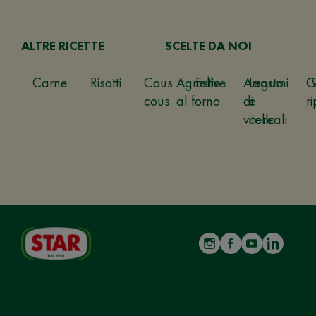
ALTRE RICETTE
SCELTE DA NOI
Carne
Risotti
Cous
Agnello
Estive
Arrosto
Legumi
C
cous
al forno
di
e
ri
vitello
cereali