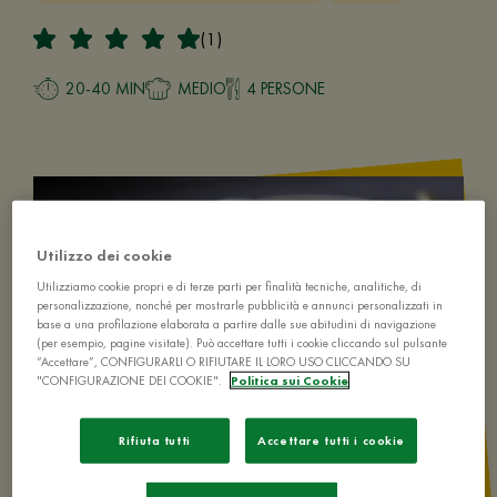
(1)
20-40 MIN
MEDIO
4 PERSONE
Utilizzo dei cookie
Utilizziamo cookie propri e di terze parti per finalità tecniche, analitiche, di
personalizzazione, nonché per mostrarle pubblicità e annunci personalizzati in
base a una profilazione elaborata a partire dalle sue abitudini di navigazione
(per esempio, pagine visitate). Può accettare tutti i cookie cliccando sul pulsante
“Accettare”, CONFIGURARLI O RIFIUTARE IL LORO USO CLICCANDO SU
"CONFIGURAZIONE DEI COOKIE".
Politica sui Cookie
Rifiuta tutti
Accettare tutti i cookie