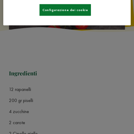
Configurazione dei cookie
Ingredienti
12 rapanelli
200 gr piselli
4 zucchine
2 carote
2 Cipolle gialle