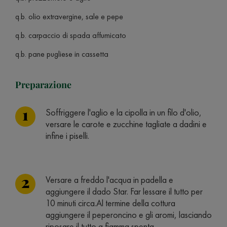
q.b. olio extravergine, sale e pepe
q.b. carpaccio di spada affumicato
q.b. pane pugliese in cassetta
Preparazione
Soffriggere l'aglio e la cipolla in un filo d'olio,
versare le carote e zucchine tagliate a dadini e
infine i piselli.
Versare a freddo l'acqua in padella e
aggiungere il dado Star. Far lessare il tutto per
10 minuti circa.Al termine della cottura
aggiungere il peperoncino e gli aromi, lasciando
riposare il tutto a fiamma spenta.