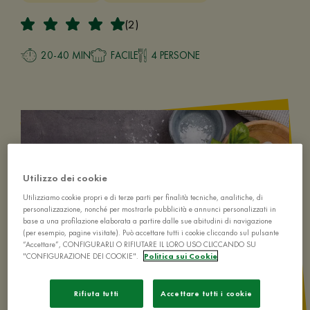
(2)
20-40 MIN
FACILE
4 PERSONE
Utilizzo dei cookie
Utilizziamo cookie propri e di terze parti per finalità tecniche, analitiche, di
personalizzazione, nonché per mostrarle pubblicità e annunci personalizzati in
base a una profilazione elaborata a partire dalle sue abitudini di navigazione
(per esempio, pagine visitate). Può accettare tutti i cookie cliccando sul pulsante
“Accettare”, CONFIGURARLI O RIFIUTARE IL LORO USO CLICCANDO SU
"CONFIGURAZIONE DEI COOKIE".
Politica sui Cookie
Rifiuta tutti
Accettare tutti i cookie