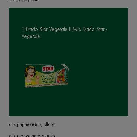
1 Dado Star Vegetale Il Mio Dado Star -
Vegetale
q.b. peperoncino, alloro
q.b. prezzemolo e aglio