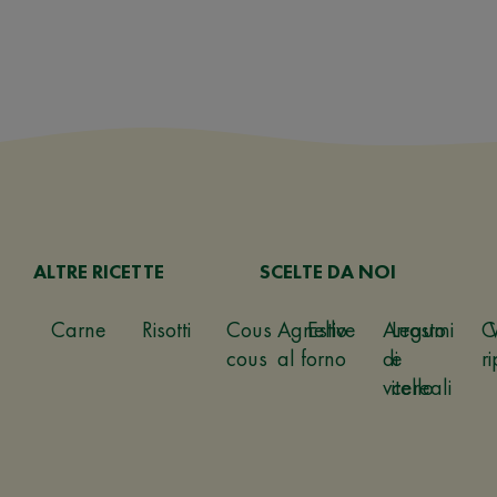
ALTRE RICETTE
SCELTE DA NOI
Carne
Risotti
Cous
Agnello
Estive
Arrosto
Legumi
C
cous
al forno
di
e
ri
vitello
cereali