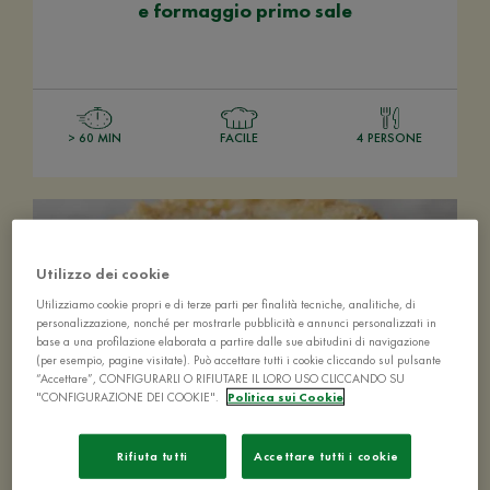
e formaggio primo sale
> 60 MIN
FACILE
4 PERSONE
Utilizzo dei cookie
Utilizziamo cookie propri e di terze parti per finalità tecniche, analitiche, di
personalizzazione, nonché per mostrarle pubblicità e annunci personalizzati in
base a una profilazione elaborata a partire dalle sue abitudini di navigazione
(per esempio, pagine visitate). Può accettare tutti i cookie cliccando sul pulsante
“Accettare”, CONFIGURARLI O RIFIUTARE IL LORO USO CLICCANDO SU
"CONFIGURAZIONE DEI COOKIE".
Politica sui Cookie
Rifiuta tutti
Accettare tutti i cookie