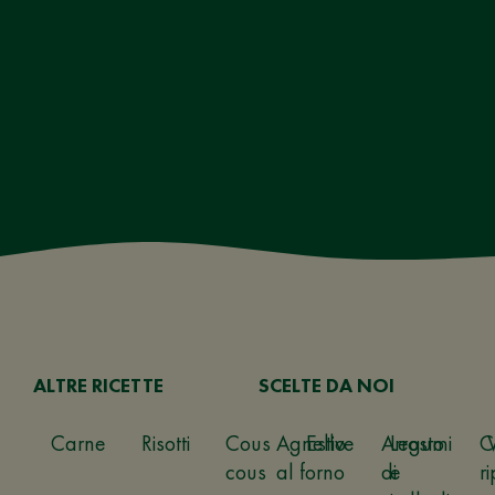
ALTRE RICETTE
SCELTE DA NOI
Carne
Risotti
Cous
Agnello
Estive
Arrosto
Legumi
C
cous
al forno
di
e
ri