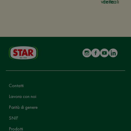
vitello
cereali
Contatti
Lavora con noi
Parità di genere
SNIF
Prodotti