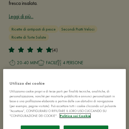
fresca insalata.
Leggi di più...
Ricette di antipasti di pesce
Secondi Piatti Veloci
Ricette di Torte Salate
(4)
20-40 MIN
FACILE
4 PERSONE
Utilizzo dei cookie
Utilizziamo cookie propri e di terze parti per finalità tecniche, analitiche, di
personalizzazione, nonché per mostrarle pubblicità e annunci personalizzati in
base a una profilazione elaborata a partire dalle sue abitudini di navigazione
(per esempio, pagine visitate). Può accettare tutti i cookie cliccando sul pulsante
“Accettare”, CONFIGURARLI O RIFIUTARE IL LORO USO CLICCANDO SU
"CONFIGURAZIONE DEI COOKIE".
Politica sui Cookie