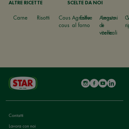
ALTRE RICETTE
SCELTE DA NOI
Carne
Risotti
Cous
Agnello
Estive
Arrosto
Legumi
C
cous
al forno
di
e
ri
vitello
cereali
Contatti
Lavora con noi