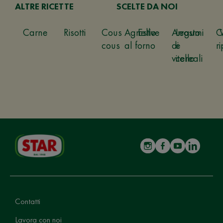
ALTRE RICETTE
SCELTE DA NOI
Carne
Risotti
Cous
Agnello
Estive
Arrosto
Legumi
C
cous
al forno
di
e
ri
vitello
cereali
Contatti
Lavora con noi