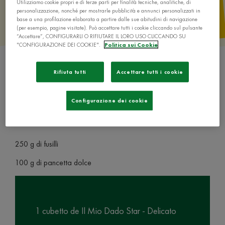
Utilizziamo cookie propri e di terze parti per finalità tecniche, analitiche, di
personalizzazione, nonché per mostrarle pubblicità e annunci personalizzati in
base a una profilazione elaborata a partire dalle sue abitudini di navigazione
(per esempio, pagine visitate). Può accettare tutti i cookie cliccando sul pulsante
“Accettare”, CONFIGURARLI O RIFIUTARE IL LORO USO CLICCANDO SU
"CONFIGURAZIONE DEI COOKIE".
Politica sui Cookie
Rifiuta tutti
Accettare tutti i cookie
Configurazione dei cookie
Ingredienti
250 g di fusilli
100 g di pancetta dolce
1 cubetto de Il Mio Dado Star - Delicato