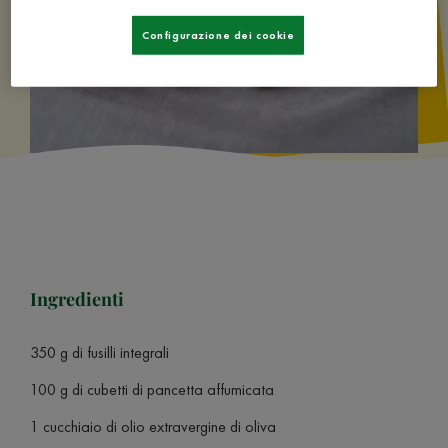
Configurazione dei cookie
Ingredienti
350 g di fusilli integrali
100 g di cubetti di pancetta affumicata
1 cucchiaio di olio extravergine di oliva