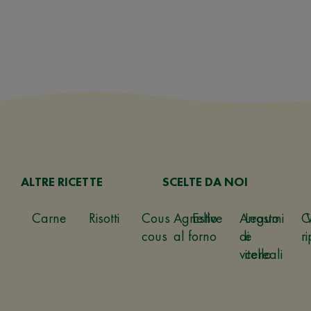
ALTRE RICETTE
SCELTE DA NOI
Carne
Risotti
Cous
Agnello
Estive
Arrosto
Legumi
C
cous
al forno
di
e
ri
vitello
cereali