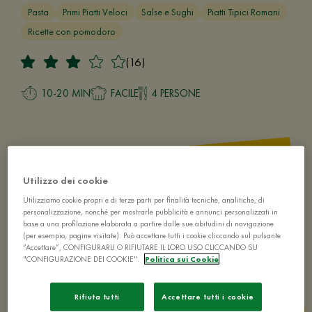
Pasta
Primi Piatti Veloci
Salse e Sughi
Piatti Tipici Romani
Ricette con pomodoro
(16)
10-20 MIN
FACILE
4 PERSONE
Utilizzo dei cookie
Utilizziamo cookie propri e di terze parti per finalità tecniche, analitiche, di
personalizzazione, nonché per mostrarle pubblicità e annunci personalizzati in
base a una profilazione elaborata a partire dalle sue abitudini di navigazione
(per esempio, pagine visitate). Può accettare tutti i cookie cliccando sul pulsante
“Accettare”, CONFIGURARLI O RIFIUTARE IL LORO USO CLICCANDO SU
"CONFIGURAZIONE DEI COOKIE".
Politica sui Cookie
Rifiuta tutti
Accettare tutti i cookie