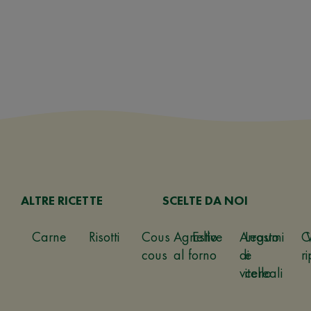
ALTRE RICETTE
SCELTE DA NOI
Carne
Risotti
Cous
Agnello
Estive
Arrosto
Legumi
C
cous
al forno
di
e
ri
vitello
cereali