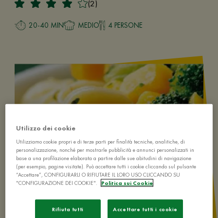
(2)
20-40 MIN
MEDIO
4 PERSONE
Utilizzo dei cookie
Utilizziamo cookie propri e di terze parti per finalità tecniche, analitiche, di
personalizzazione, nonché per mostrarle pubblicità e annunci personalizzati in
base a una profilazione elaborata a partire dalle sue abitudini di navigazione
(per esempio, pagine visitate). Può accettare tutti i cookie cliccando sul pulsante
“Accettare”, CONFIGURARLI O RIFIUTARE IL LORO USO CLICCANDO SU
"CONFIGURAZIONE DEI COOKIE".
Politica sui Cookie
Rifiuta tutti
Accettare tutti i cookie