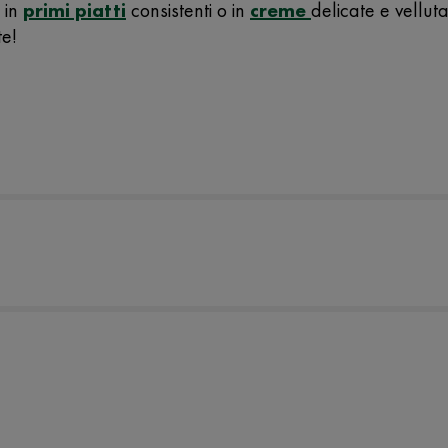
 in
primi piatti
consistenti o in
creme
delicate e velluta
te!