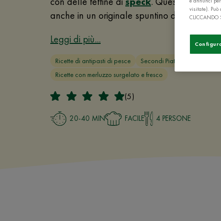
con delle fettine di
speck
. Questa piatto p
e annunci per
visitate). Pu
anche in un originale spuntino da buffet!
CLICCANDO 
Leggi di più...
Configur
Ricette di antipasti di pesce
Secondi Piatti Veloci
Ricette con merluzzo surgelato e fresco
(5)
20-40 MIN
FACILE
4 PERSONE