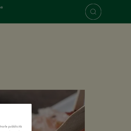
ne
trarle pubblicità