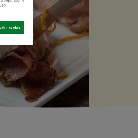
r esempio, pagine
 USO
utti i cookie