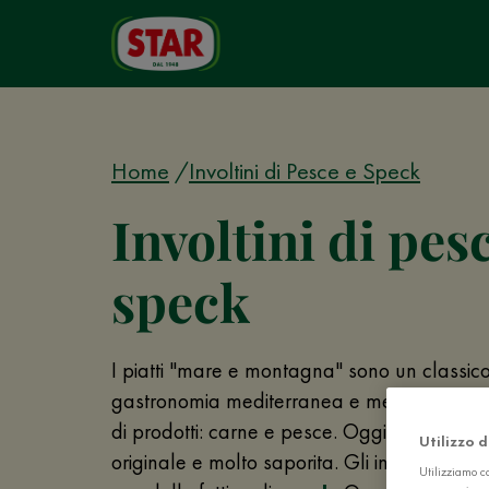
Home
Involtini di Pesce e Speck
Involtini di pes
speck
I piatti "mare e montagna" sono un classic
gastronomia mediterranea e mescolano i sap
di prodotti: carne e pesce. Oggi, vi present
Utilizzo 
originale e molto saporita. Gli involtini di pe
Utilizziamo co