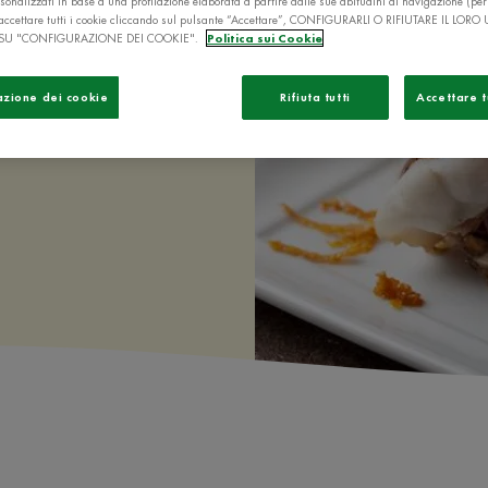
uò trasformarsi
sonalizzati in base a una profilazione elaborata a partire dalle sue abitudini di navigazione (pe
ò accettare tutti i cookie cliccando sul pulsante “Accettare”, CONFIGURARLI O RIFIUTARE IL LORO
SU "CONFIGURAZIONE DEI COOKIE".
Politica sui Cookie
azione dei cookie
Rifiuta tutti
Accettare t